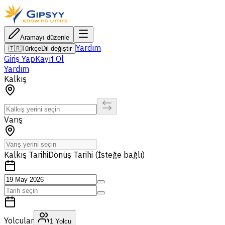
Aramayı düzenle
Yardım
🇹🇷
Türkçe
Dil değiştir
Giriş Yap
Kayıt Ol
Yardım
Kalkış
Varış
Kalkış Tarihi
Dönüş Tarihi (İsteğe bağlı)
Yolcular
1
Yolcu