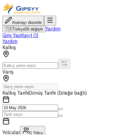
Aramayı düzenle
Yardım
🇹🇷
Türkçe
Dil değiştir
Giriş Yap
Kayıt Ol
Yardım
Kalkış
Varış
Kalkış Tarihi
Dönüş Tarihi (İsteğe bağlı)
Yolcular
1
Yolcu