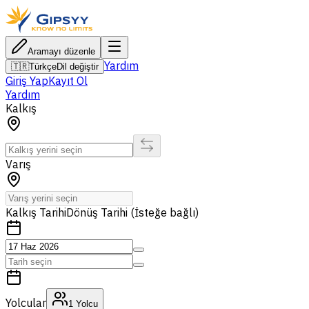
Aramayı düzenle
Yardım
🇹🇷
Türkçe
Dil değiştir
Giriş Yap
Kayıt Ol
Yardım
Kalkış
Varış
Kalkış Tarihi
Dönüş Tarihi (İsteğe bağlı)
Yolcular
1
Yolcu