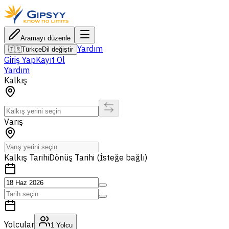
Aramayı düzenle
Yardım
🇹🇷
Türkçe
Dil değiştir
Giriş Yap
Kayıt Ol
Yardım
Kalkış
Varış
Kalkış Tarihi
Dönüş Tarihi (İsteğe bağlı)
Yolcular
1
Yolcu