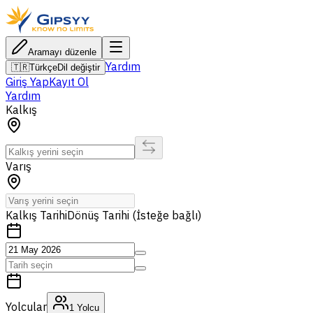
Aramayı düzenle
Yardım
🇹🇷
Türkçe
Dil değiştir
Giriş Yap
Kayıt Ol
Yardım
Kalkış
Varış
Kalkış Tarihi
Dönüş Tarihi (İsteğe bağlı)
Yolcular
1
Yolcu