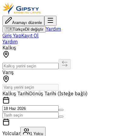
Aramayı düzenle
Yardım
🇹🇷
Türkçe
Dil değiştir
Giriş Yap
Kayıt Ol
Yardım
Kalkış
Varış
Kalkış Tarihi
Dönüş Tarihi (İsteğe bağlı)
Yolcular
1
Yolcu