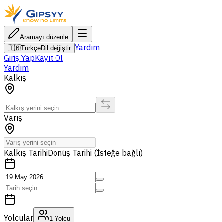
Aramayı düzenle
Yardım
🇹🇷
Türkçe
Dil değiştir
Giriş Yap
Kayıt Ol
Yardım
Kalkış
Varış
Kalkış Tarihi
Dönüş Tarihi (İsteğe bağlı)
Yolcular
1
Yolcu