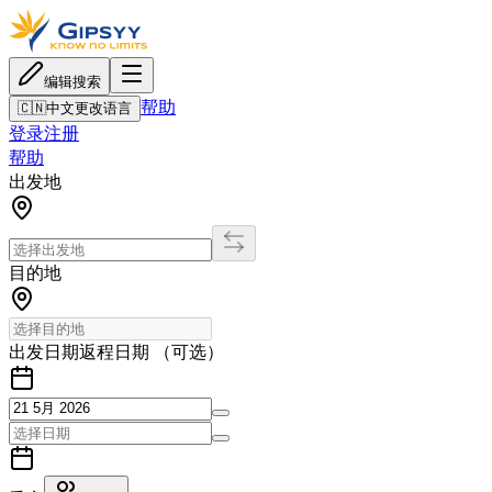
编辑搜索
帮助
🇨🇳
中文
更改语言
登录
注册
帮助
出发地
目的地
出发日期
返程日期 （可选）