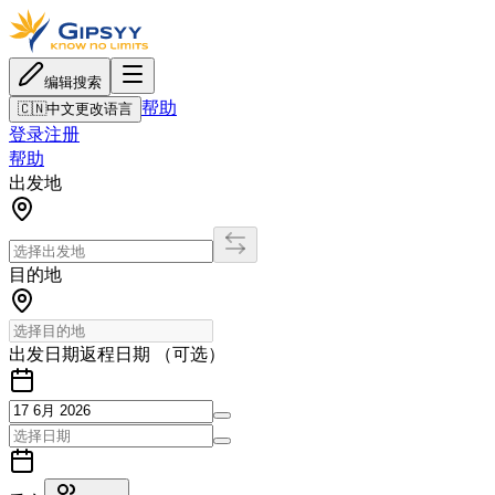
编辑搜索
帮助
🇨🇳
中文
更改语言
登录
注册
帮助
出发地
目的地
出发日期
返程日期 （可选）