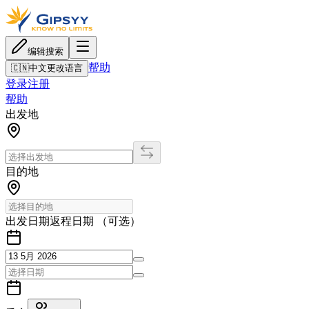
编辑搜索
帮助
🇨🇳
中文
更改语言
登录
注册
帮助
出发地
目的地
出发日期
返程日期 （可选）