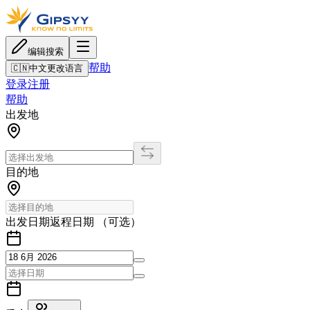
编辑搜索
帮助
🇨🇳
中文
更改语言
登录
注册
帮助
出发地
目的地
出发日期
返程日期 （可选）